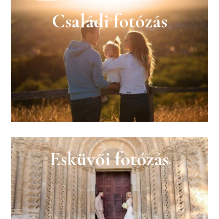
Családi fotózás
Esküvői fotózás