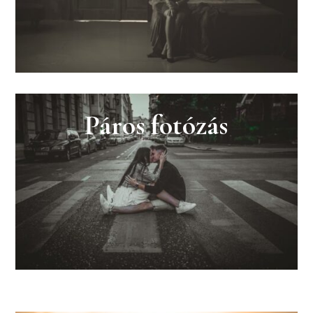
Páros fotózás