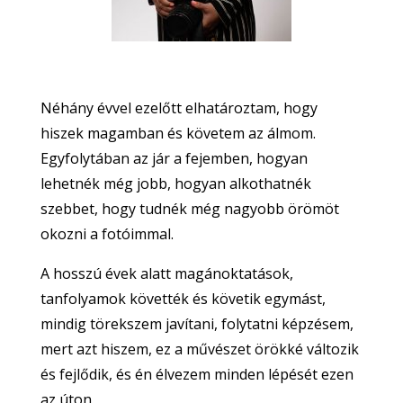
Néhány évvel ezelőtt elhatároztam, hogy
hiszek magamban és követem az álmom.
Egyfolytában az jár a fejemben, hogyan
lehetnék még jobb, hogyan alkothatnék
szebbet, hogy tudnék még nagyobb örömöt
okozni a fotóimmal.
A hosszú évek alatt magánoktatások,
tanfolyamok követték és követik egymást,
mindig törekszem javítani, folytatni képzésem,
mert azt hiszem, ez a művészet örökké változik
és fejlődik, és én élvezem minden lépését ezen
az úton.