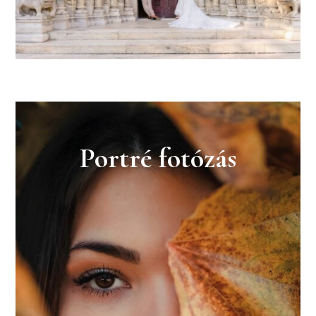
Portré fotózás