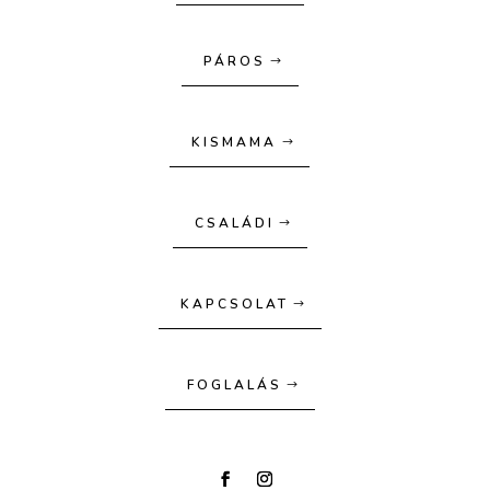
PÁROS
KISMAMA
CSALÁDI
KAPCSOLAT
FOGLALÁS